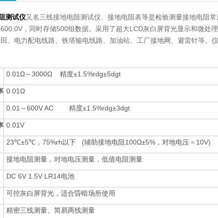
电阻测试仪
又名三线接地电阻测试仪、接地电阻表等是检验测量接地电阻常用仪
～600.0V，同时存储500组数据。
采用了超大LCD灰白屏背光显示和微处
油田、电力配电线路、铁塔输电线路、加油站、工厂接地网、避雷针等。
0.01Ω～3000Ω 精度±1.5%rdg±5dgt
率
0.01Ω
0.01～600V AC 精度±1.5%rdg±3dgt
率
0.01V
23℃±5℃，75%rh以下 (辅助接地电阻100Ω±5%，对地电压＜10V)
接地电阻测量，对地电压测量，低值电阻测量
DC 6V 1.5V LR14电池
可控灰白屏背光，适合昏暗场所使用
精密三线测量、简易两线测量