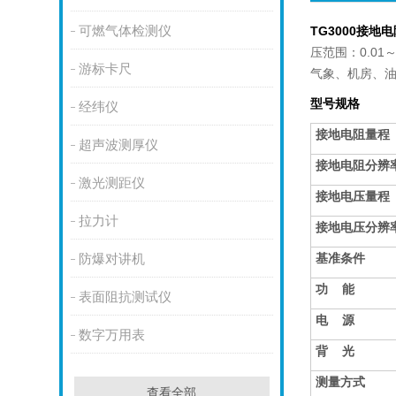
可燃气体检测仪
TG3000接地
压范围：0.01
游标卡尺
气象、机房、
型号规格
经纬仪
接地电阻量程
超声波测厚仪
接地电阻分辨
激光测距仪
接地电压量程
拉力计
接地电压分辨
基准条件
防爆对讲机
功 能
表面阻抗测试仪
电 源
数字万用表
背 光
测量方式
查看全部