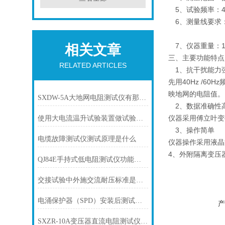
5、试验频率：40Hz
6、测量线要求：电
电压线≥
7、仪器重量：15
相关文章
三、主要功能特点
RELATED ARTICLES
1、抗干扰能力
先用40Hz /
映地网的电阻值。
SXDW-5A大地网电阻测试仪有那些特点？
2、数据准确性
仪器采用傅立叶变
使用大电流温升试验装置做试验的作用有哪些？
3、操作简单
电缆故障测试仪测试原理是什么
仪器操作采用液晶
4、外附隔离变压
QJ84E手持式低电阻测试仪功能定位
交接试验中外施交流耐压标准是多少
电涌保护器（SPD）安装后测试方法
产
SXZR-10A变压器直流电阻测试仪在试验操作细节