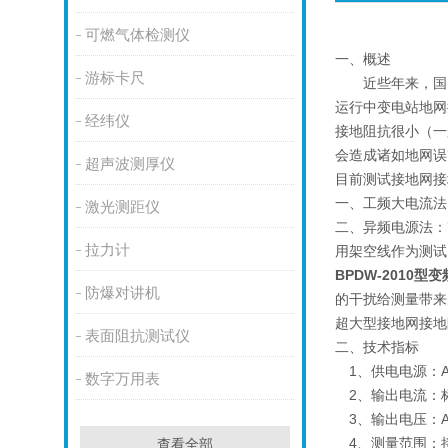
可燃气体检测仪
一、概述
游标卡尺
近些年来，国内
运行中变电站地网
经纬仪
接地阻抗很小（一
会造成诸如地网误
超声波测厚仪
目前测试接地网接
一、工频大电流法
激光测距仪
二、异频电源法：
拉力计
用架空线作为测试
BPDW-2010
防爆对讲机
的干扰给测量带来
超大型接地网接地
表面阻抗测试仪
二、技术指标
1、供电电源：AC2
数字万用表
2、输出电流：标配
3、输出电压：AC 
4、测量范围：接
查看全部