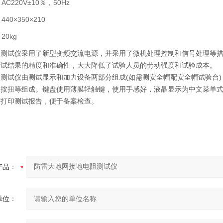
C220V±10％，50Hz
40×350×210
20kg
试仪采用了新型变频交流电源，并采用了微机处理控制和信号处理等措
测试结果的精度和准确性，大大降低了试验人员的劳动强度和试验成本。
试仪由测试显示和加力设备两部分组成(如需测安全帽配安全帽试验台)
动按扭等组成。键盘使用薄膜轻触键，使用手感好，液晶显示为中文菜单
可打印测试报告，便于备案检查。
产品：
单位：