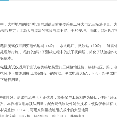
统中，大型地网的接地电阻的测试目前主要采用工频大电流三极法测量。
验规程规定：工频大电流法的试验电流不得小于30安培。由此，就出现
题。
地电阻测试仪
可测变电站地网（4Ω）、水火电厂、微波站（10Ω）、避雷
号处理等措施， 很好的解决了测试过程中的抗干扰问题，简化了试验操作
试验成本。
地电阻测试仪
适用于测试各类接地装置的工频接地阻抗、接触电压、跨步
扰环境下准确测得 工频50Hz下的数据。测试电流大5A，不会引起测试
况下进行测量。
等效性好。测试电流波形为正弦波，频率仅与工频相差为5Hz，使用45Hz
力强。本仪器采用异频法测量，配合现代软硬件滤波技术，使得仪器具有
本误差仅0.005Ω，可用来测量接地阻抗很小的大型地网
测量电流桩，电压桩，接地电阻，跨步电压，接触电压