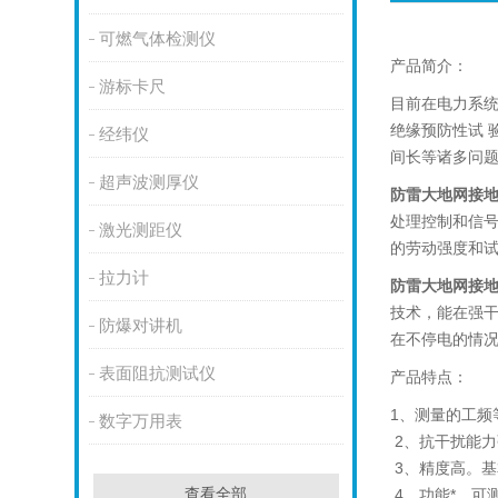
可燃气体检测仪
产品简介：
游标卡尺
目前在电力系
绝缘预防性试 
经纬仪
间长等诸多问
超声波测厚仪
防雷大地网接
处理控制和信
激光测距仪
的劳动强度和
拉力计
防雷大地网接
技术，能在强干
防爆对讲机
在不停电的情
表面阻抗测试仪
产品特点：
1、测量的工频
数字万用表
2、抗干扰能
3、精度高。基
查看全部
4、功能*。可