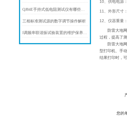
10、供电电源：A
QJ84E手持式低电阻测试仪有哪些特点
11、外形尺寸：4
12、仪器重量：
三相标准测试源的数字调节操作解析
防雷大地网测
l调频串联谐振试验装置的维护保养方法
过程，提高了
防雷大地网测
型打印机、手
结果打印时，
您的