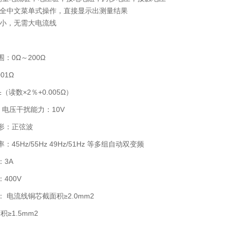
。全中文菜单式操作，直接显示出测量结果
量小，无需大电流线
：0Ω～200Ω
01Ω
（读数×2％+0.005Ω）
z 电压干扰能力：10V
形：正弦波
45Hz/55Hz 49Hz/51Hz 等多组自动双变频
：3A
400V
 电流线铜芯截面积≥2.0mm2
≥1.5mm2