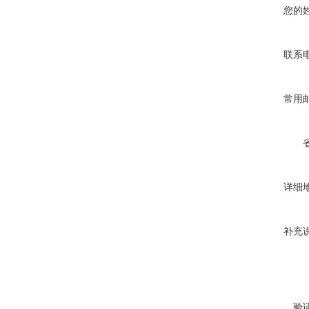
您的
联系
常用
详细
补充
验