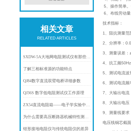
5、操作简单
6、布线劳动
技术指标：
相关文章
1、阻抗测量范围
RELATED ARTICLES
2、分辨率：0.0
3、测量误差：±
SXDW-5A大地网电阻测试仪有那些特点？
4、抗工频50H
了解三相标准源的功能特点
5、测试电流波
QJ84数字直流双臂电桥详细参数
6、测试电流频率：
7、大输出电流
QJ36S 数字低电阻测试仪工作原理
8、大输出电压：
ZX54直流电阻箱——电子学实验中的工具
9、测量线要求：
为什么需要高压断路器机械特性测试仪？
电压线铜芯截面积
钳形接地电阻仪与传统电阻仪的差异