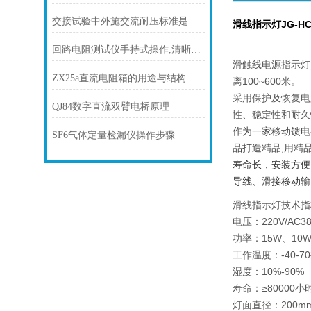
交接试验中外施交流耐压标准是多少
滑线指示灯JG-HCX
回路电阻测试仪手持式操作,清晰易读
滑触线电源指示灯
ZX25a直流电阻箱的用途与结构
离100~600米。
采用保护及恢复电
QJ84数字直流双臂电桥原理
性、稳定性和耐久
作为一家移动馈电
SF6气体定量检漏仪操作步骤
品打造精品,用精
寿命长，安装方便，
导线、滑接移动输
滑线指示灯技术指
电压：220V/AC380
功率：15W、10
工作温度：-40-7
湿度：10%-90%
寿命：≥80000小
灯面直径：200mm 