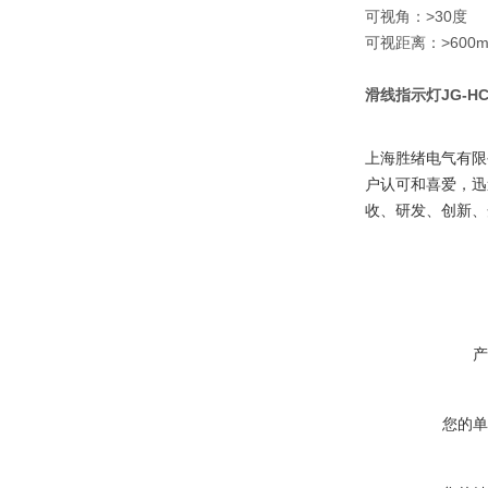
可视角：>30度
可视距离：>600
滑线指示灯JG-HCX
上海胜绪电气有限
户认可和喜爱，迅
收、研发、创新、
产
您的单