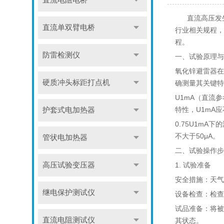
直流电阻电桥
直流高压发生
直流单双臂电桥
行业相关规程，
程。
防雷检测仪
一、试验原理与
氧化锌避雷器在
硬质冲头标距打点机
确测量其关键特
U1mA（直流
特性，U1mA
护套式电加热器
0.75U1m
不大于50μA。
管状电加热器
二、试验操作步
高压试验变压器
1. 试验准备
安全措施：天气
继电保护测试仪
设备检查：检查
试品准备：将被
直流电阻测试仪
其状态。