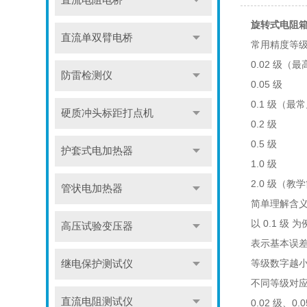
直流电阻电桥
旋转式电阻
直流单双臂电桥
常用精度等
0.02 级（
防雷检测仪
0.05 级
0.1 级（
硬质冲头标距打点机
0.2 级
0.5 级
护套式电加热器
1.0 级
2.0 级（教
管状电加热器
简单理解含
以 0.1 级 
高压试验变压器
表示基本误差 
等级数字越
继电保护测试仪
不同等级对
直流电阻测试仪
0.02 级、0.