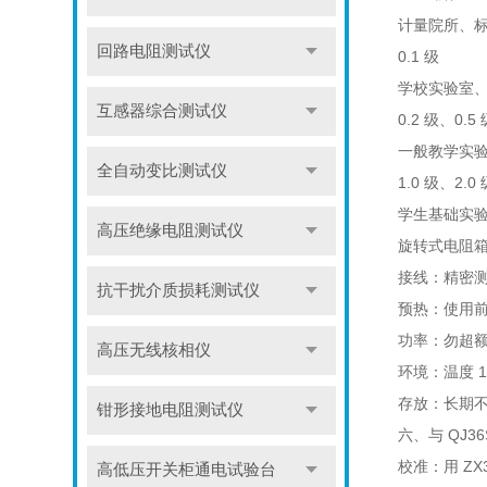
计量院所、标
回路电阻测试仪
0.1 级
学校实验室、工
互感器综合测试仪
0.2 级、0.5
一般教学实
全自动变比测试仪
1.0 级、2.0
学生基础实
高压绝缘电阻测试仪
旋转式电阻
接线：精密测
抗干扰介质损耗测试仪
预热：使用
功率：勿超额
高压无线核相仪
环境：温度 
存放：长期
钳形接地电阻测试仪
六、与 QJ3
校准：用 ZX
高低压开关柜通电试验台