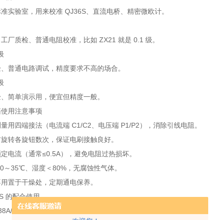
准实验室，用来校准 QJ36S、直流电桥、精密微欧计。
厂质检、普通电阻校准，比如 ZX21 就是 0.1 级。
 级
验、普通电路调试，精度要求不高的场合。
 级
验、简单演示用，便宜但精度一般。
箱使用注意事项
量用四端接法（电流端 C1/C2、电压端 P1/P2），消除引线电阻。
前旋转各旋钮数次，保证电刷接触良好。
定电流（通常≤0.5A），避免电阻过热损坏。
10～35℃、湿度＜80%，无腐蚀性气体。
不用置于干燥处，定期通电保养。
6S 的配合使用
38A/ZX54 作为标准，定期校准 QJ36S 的测量精度。