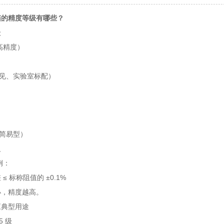
箱的精度等级有哪些？
级
最高精度）
最常见、实验室标配）
学简易型）
义
为例：
≤ 标称阻值的 ±0.1%
小，精度越高。
应典型用途
05 级