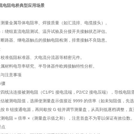
直流电阻电桥典型应用场景
：测量金属导体电阻率、焊接质量（如汇流排、电缆接头）。
器：绕组直流电阻测试、温升试验及分接开关接触状态评估。
：断路器、继电器触点的接触电阻检测，排查接触不良隐患。
量
：校准低阻标准器、大电流分流器等精密元件。
金属材料电导率研究、半导体器件欧姆接触特性分析。
程与注意事项
步骤
线法连接被测电阻（C1/P1 接电流端，P2/C2 接电压端），导线电阻需≤
估被测电阻值，选择使测量盘示值接近 9999 的倍率（如未知阻值，先选 ×
按 B 钮接通电源，再间歇按 G 钮并调节测量盘，从高到低逐档调整，
测电阻 = 倍率 ×（测量盘示值之和），注意首盘不为零以保证有效位数
要点