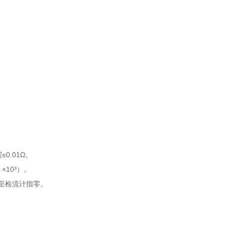
0.01Ω。
10³）。
直至检流计指零。
。