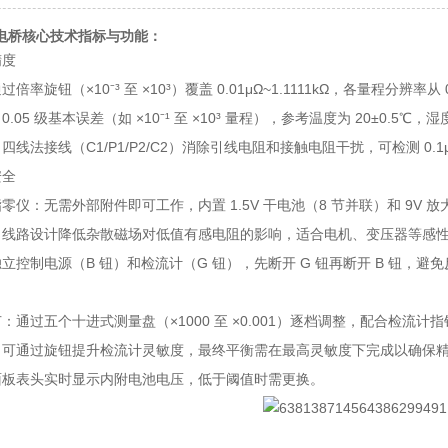
阻电桥核心技术指标与功能：
精度
率旋钮（×10⁻³ 至 ×10³）覆盖 0.01μΩ~1.1111kΩ，各量程分辨率从 0
05 级基本误差（如 ×10⁻¹ 至 ×10³ 量程），参考温度为 20±0.5℃，湿度
四线法接线（C1/P1/P2/C2）消除引线电阻和接触电阻干扰，可检测 0.1
安全
零仪：无需外部附件即可工作，内置 1.5V 干电池（8 节并联）和 9V
：线路设计降低杂散磁场对低值有感电阻的影响，适合电机、变压器等感
立控制电源（B 钮）和检流计（G 钮），先断开 G 钮再断开 B 钮，避
：通过五个十进式测量盘（×1000 至 ×0.001）逐档调整，配合检流
：可通过旋钮提升检流计灵敏度，最终平衡需在最高灵敏度下完成以确保
面板表头实时显示内附电池电压，低于阈值时需更换。