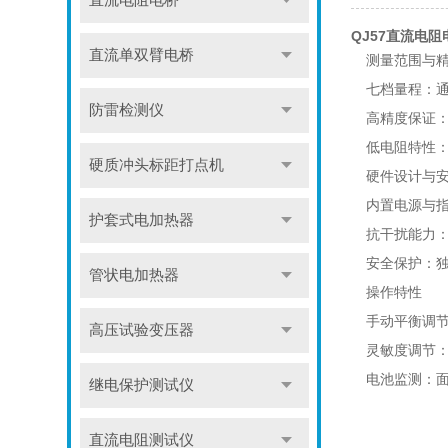
直流电阻电桥
QJ57直流电
直流单双臂电桥
测量范围与
七档量程：通过倍
防雷检测仪
高精度保证：0.
低电阻特性：
硬质冲头标距打点机
硬件设计与
内置电源与指
护套式电加热器
抗干扰能力
安全保护：独
管状电加热器
操作特性
手动平衡调节
高压试验变压器
灵敏度调节
电池监测：
继电保护测试仪
直流电阻测试仪