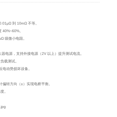
.01μΩ 到 10mΩ 不等。
 40%~60%。
μΩ 级微小电阻。
 放大器电源，支持外接电源（2V 以上）提升测试电流。
性负载测试。
免反电动势损坏设备。
计指针偏转方向（±）实现电桥平衡。
精度。