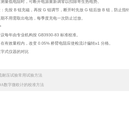
：测量低电阻时，可断开电源重新调零以扣除寄生热电势。
：先按 B 钮充磁，再按 G 钮调节，断开时先放 G 钮后放 B 钮，防止指
长期不用需取出电池，每季度充电一次防止过放。
护
每年由专业机构按 GB3930-83 标准校准。
在有效量程内，改变 0.05% 桥臂电阻应使检流计偏转≥1 分格。
数字式仪器的对比
流耐压试验常用试验方法
C9A数字微欧计的校准方法