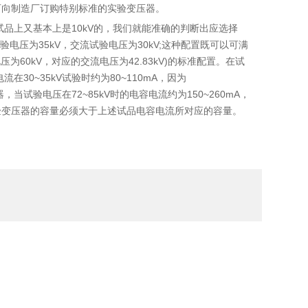
向制造厂订购特别标准的实验变压器。
试品上又基本上是10kV的，我们就能准确的判断出应选择
试验电压为35kV，交流试验电压为30kV;这种配置既可以可满
压为60kV，对应的交流电压为42.83kV)的标准配置。在试
在30~35kV试验时约为80~110mA，因为
变压器，当试验电压在72~85kV时的电容电流约为150~260mA，
，此时所选试验变压器的容量必须大于上述试品电容电流所对应的容量。