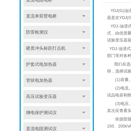
直流电阻电桥
YDJ(G)
直流单双臂电桥
器是在YDJ
YDJ-油
防雷检测仪
式，由优质聚
试验变压器
硬质冲头标距打点机
YDJ-油
部门等对各
我们在选择
护套式电加热器
得，选择试
(1)容量。
管状电加热器
(2)电流。
试品电容和
高压试验变压器
(3)电压。
其次应查看
继电保护测试仪
依据部颁标准
150、200k
直流电阻测试仪