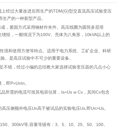
上经过大量改进后而生产的TDM(G)型交直流高压试验变压
进后而生产的一种新型产品。
而成，紧固方式采用钢材作夹件。高压线圈为圆筒多层塔
组，一般情况下为100V。壳体为八角形，10kVA以上的
用性强和使用方便等特点。适用于电力系统、工矿企业、科研
试验。是高压试验中不可少的重要设备。
足不错，经过小编的总结教大家选择试验变压器的几点小心
即P=UnIn。
所需的电流可按其电容估算，Is=Us w Cx，其间Cx包含
侧额外电压Un高于被试品的实验电压Us,即Un>Us。
300kV等;容量等级有：3、5、10、25、50、100、