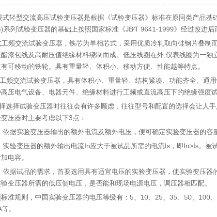
油浸式轻型交流高压试验变压器是根据《试验变压器》标准在原同类产品基础
(G)系列试验变压器的基础上按照国家标准《JB∕T 9641-1999》经过改
浸式工频交流试验变压器，铁芯为单相芯式，采用优质冷轧取向硅钢片叠制
酯漆包线及高耐压值绝缘材料绕制而成。低压线圈在外,仪表线圈为一独立绕
装有可移动的铁轮。具有重量轻、体积小、移动方便、性能越等特点。
浸式工频交流试验变压器，具有体积小、重量轻、结构紧凑、功能齐全、通
种高压电气设备、电器元件、绝缘材料进行工频或直流高压下的绝缘强度
选择试验变压器时往往会有许多顾虑，往往型号和配置的选择会让人手
验变压器时主要考虑以下3点：
依据实验变压器输出的额外电流及额外电压，便可确定实验变压器的容量，
实验变压器的额外输出电流In应大于被试品所需的电流Is，即In>Is。被试品
附加电容。
依据试品的需求，首要选用具有适宜电压的实验变压器，使实验变压器的高压
实验变压器所需的低压侧电压，是否能和现场电源电压，调压器相匹配。
规则，中国实验变压器的电压等级有：5、10、25、35、50、100、150、
VA等。