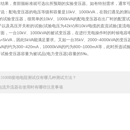
果，查部颁标准就可选出所预期的实验变压器。如有特别需求，通常可
配电变压器的电压等级和容量是10kV、1000kVA，在我们遇见的测
kVA的试验变压器，很简单的10kV、1000kVA的配电变压器在出厂时的配置
缘子以及高压开关柜的试验(试验电压为42kV)和10kV电缆的直流试验(直流电
面，一台10kV、1000kVA的被试变压器，在进行充电操作时的时候电容电流
0mA<5kVA，因此5kVA能满足要求。又如一台35kV、2000~4000kVA的
00kVA的约为300~420mA，10000kVA的约为800~1000mA等
试验变压器容量为被试品(电力变压器)容量的5‰。
X-3100B接地电阻测试仪有哪几种测试方法？
电流升流器在使用时有哪些注意事项