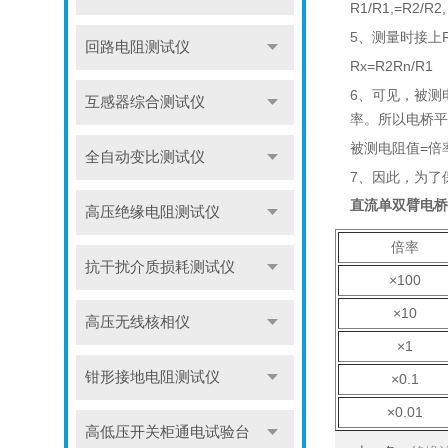
R1/R1,=R2/R2,
5、测量时接上
回路电阻测试仪
Rx=R2Rn/R1
6、可见，被测
互感器综合测试仪
率。所以电桥平
被测电阻值=倍
全自动变比测试仪
7、因此，为了
直流单双臂电桥
高压绝缘电阻测试仪
倍率
抗干扰介质损耗测试仪
×100
×10
高压无线核相仪
×1
钳形接地电阻测试仪
×0.1
×0.01
高低压开关柜通电试验台