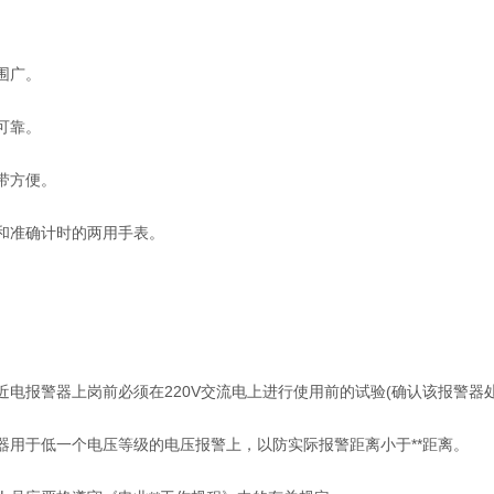
围广。
可靠。
带方便。
和准确计时的两用手表。
近电报警器上岗前必须在220V交流电上进行使用前的试验(确认该报警器
器用于低一个电压等级的电压报警上，以防实际报警距离小于**距离。