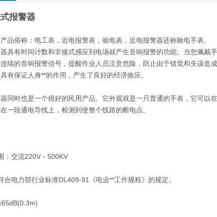
手表式报警器
器产品俗称：电工表，近电报警表，验电表，近电报警器还称验电手表。
警器具有时间计数和非接式感应到电场就产生音响报警的功能。当您佩戴
出连续的音响报警信号，提醒作业人员注意危险，防止由于错觉和失误造
具有保证人身**的作用，产生了良好的经济效应。
器同时也是一个很好的民用产品。它外观就是一只普通的手表，它可以在非
以在一段通电导线上，检测到使整个线路的断电点。
：交流220V－500KV
符合电力部行业标准DL409-91《电业**工作规程》的规定。
5dB(0.3m)