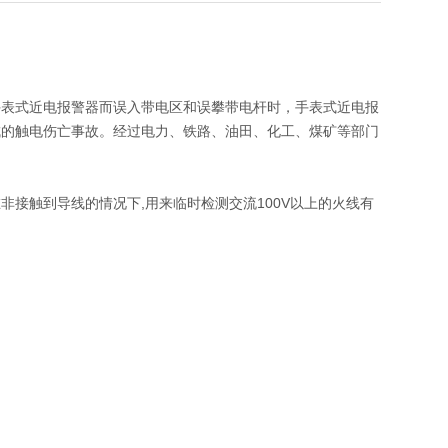
手表式近电报警器而误入带电区和误攀带电杆时，手表式近电报
成的触电伤亡事故。经过电力、铁路、油田、化工、煤矿等部门
接触到导线的情况下,用来临时检测交流100V以上的火线有