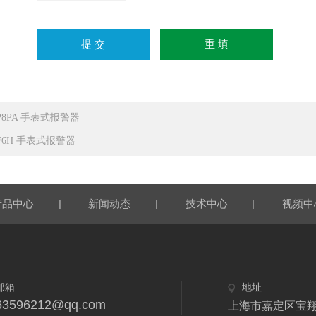
SP8PA 手表式报警器
SF6H 手表式报警器
|
|
|
产品中心
新闻动态
技术中心
视频中
邮箱
地址
63596212@qq.com
上海市嘉定区宝翔