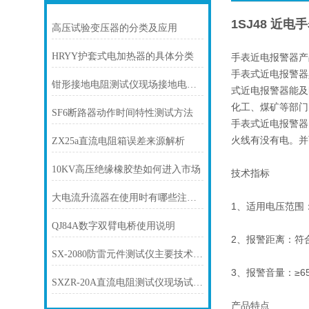
1SJ48 近
高压试验变压器的分类及应用
HRYY护套式电加热器的具体分类
手表近电报警器产
手表式近电报警器
钳形接地电阻测试仪现场接地电阻测试应用
式近电报警器能及
化工、煤矿等部门
SF6断路器动作时间特性测试方法
手表式近电报警器
火线有没有电。并
ZX25a直流电阻箱误差来源解析
10KV高压绝缘橡胶垫如何进入市场
技术指标
大电流升流器在使用时有哪些注意事项
1、适用电压范围：交
QJ84A数字双臂电桥使用说明
2、报警距离：符合
SX-2080防雷元件测试仪主要技术指标
3、报警音量：≥65d
SXZR-20A直流电阻测试仪现场试验方法
产品特点