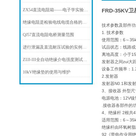
ZX54直流电阻箱——电子学实验中的工具
FRD-35K
绝缘电阻是检验电线电缆合格的标准
技术参数及部件功
1. 技术参数
QJ57直流电阻电桥测量范围
使用范围：6～35kV
试品状态：线路或
进行泄漏及直流耐压试验的实例分析
离地高度：小于1
ZIJJ-III全自动绝缘介电强度测试仪是什么品牌
发射器之间zui大
设备工作频率：1.
10kV绝缘垫的使用与维护
2.发射器
发射器N0.1和发射
3、接收器 外型尺寸
电源电池：12V
.接收器各部件的
4、绝缘杆 2根共
适用范围：6～35kV
绝缘杆由环氧树脂构
92《带电作业用