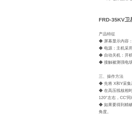
FRD-35K
产品特征
◆ 屏幕显示内容
◆ 电源：主机采用可
◆ 自动关机：开
◆ 接触被测强电
三、操作方法
◆ 先将 X和Y
◆ 在高压线核相时应
120°左右，CC′同
◆ 如果要得到精
角度。