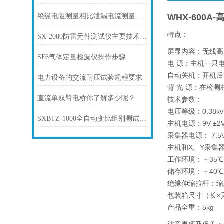
绝缘电阻测量相比泄漏电流测量的优点
WHX-600
特点：
SX-2080防雷元件测试仪主要技术指标
屏显内容：无线高
SF6气体定量检漏仪操作步骤
电 源：主机一只电池
自动关机：开机后
电力设备的交流耐压试验规程要求
背 光 源：在检
直流单双臂电桥你了解多少呢？
技术参数：
电压等级：0.38kv 
SXBTZ-1000全自动变比组别测试仪操作注意事项
主机电源：9V ±2
采集器电源： 7.5V 
主机和X、Y采集器
工作环境：－35℃～
储存环境：－40℃～
绝缘伸缩拉杆：缩态
包装箱尺寸（长×宽×
产品全重：5kg