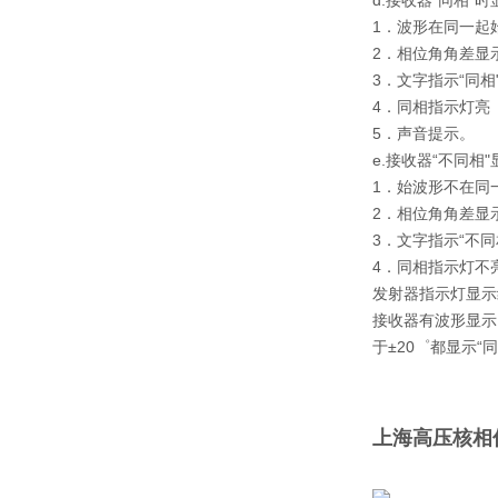
d.接收器“同相"
1．波形在同一起
2．相位角角差显示“
3．文字指示“同相
4．同相指示灯亮
5．声音提示。
e.接收器“不同相
1．始波形不在同
2．相位角角差显示“1
3．文字指示“不同
4．同相指示灯不
发射器指示灯显示
接收器有波形显示
于±20゜都显示“同
上海高压核相