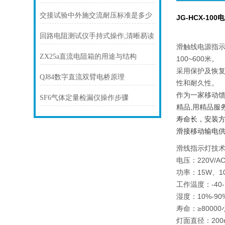
交接试验中外施交流耐压标准是多少
JG-HCX-10
回路电阻测试仪手持式操作,清晰易读
滑触线电源指示
ZX25a直流电阻箱的用途与结构
100~600米。
采用保护及恢复
QJ84数字直流双臂电桥原理
性和耐久性。
作为一家移动馈
SF6气体定量检漏仪操作步骤
精品,用精品服
寿命长，安装方
滑接移动输电
滑线指示灯技
电压：220V/AC3
功率：15W、1
工作温度：-40
湿度：10%-90
寿命：≥8000
灯面直径：200m