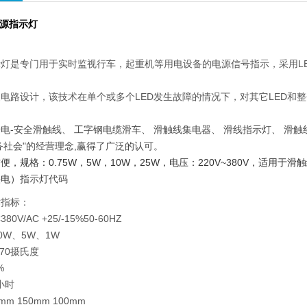
0电源指示灯
灯是专门用于实时监视行车，起重机等用电设备的电源信号指示，采用L
电路设计，该技术在单个或多个LED发生故障的情况下，对其它LED和
电-安全滑触线、 工字钢电缆滑车、 滑触线集电器、 滑线指示灯、 滑
务社会"的经营理念,赢得了广泛的认可。
便，规格：0.75W，5W，10W，25W，电压：220V~380V，适
供电）
指示灯代码
术指标：
80V/AC +25/-15%50-60HZ
0W、5W、1W
-70摄氏度
%
0小时
m 150mm 100mm