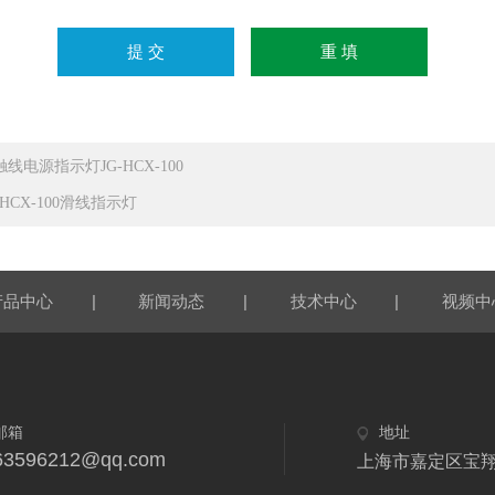
触线电源指示灯JG-HCX-100
-HCX-100滑线指示灯
|
|
|
产品中心
新闻动态
技术中心
视频中
邮箱
地址
63596212@qq.com
上海市嘉定区宝翔