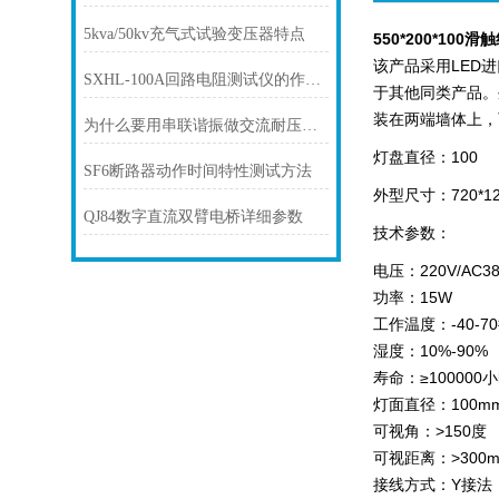
5kva/50kv充气式试验变压器特点
550*200*100
该产品采用LED
SXHL-100A回路电阻测试仪的作用是什么？
于其他同类产品。
装在两端墙体上，
为什么要用串联谐振做交流耐压试验？
灯盘直径：100
SF6断路器动作时间特性测试方法
外型尺寸：720*12
QJ84数字直流双臂电桥详细参数
技术参数：
电压：220V/AC380
功率：15W
工作温度：-40-7
湿度：10%-90%
寿命：≥100000
灯面直径：100m
可视角：>150度
可视距离：>300
接线方式：Y接法