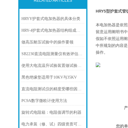
RELATED ARTICLES
HRY5型护套式管
HRYY护套式电加热器的具体分类
本电加热器是依照
HRY-4护套式电加热器结构组成部分
留意运用阐明书中
假如不依照运用阐
做高压耐压试验中的操作要领
中所规划的内容是
操作。
SB2230直流电阻测量仪有效评估电路中的电阻
使用大电流温升试验装置做试验的作用有哪些？
黑色绝缘垫适用于10KV与35KV
直流电阻测试仪的精度受哪些因素影响？
PC9A数字微欧计使用方法
产
旋转式电阻箱：电阻值调节的利器
电力承装（修、试）四级资质可从事的电力试验范围
您的单