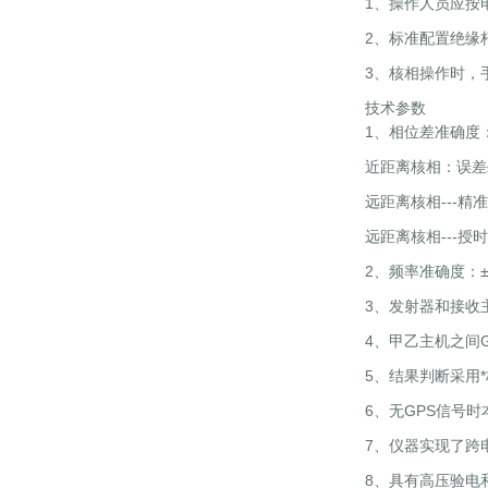
1、操作人员应按
2、标准配置绝缘杆
3、核相操作时，
技术参数
1、相位差准确度
近距离核相：误差≤
远距离核相---精
远距离核相---授
2、频率准确度：±0
3、发射器和接收
4、甲乙主机之间G
5、结果判断采用*
6、无GPS信号
7、仪器实现了跨
8、具有高压验电