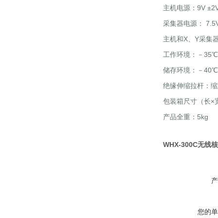
主机电源：9V ±2
采集器电源： 7.5V 
主机和X、Y采集器
工作环境：－35℃～
储存环境：－40℃～
绝缘伸缩拉杆：缩态
包装箱尺寸（长×宽×
产品全重：5kg
WHX-300C无线
产
您的单