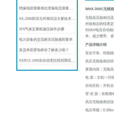
绝缘电阻测量相比泄漏电流测量的优点
WHX-300C无线
无线高压核相仪适
SX-2080防雷元件测试仪主要技术指标
对核相后的结果定
SF6气体定量检漏仪操作步骤
550kV电压自动
本、减少携带、省
电力设备的交流耐压试验规程要求
产品详细介绍
直流单双臂电桥你了解多少呢？
安全可靠、性能稳
SXBTZ-1000全自动变比组别测试仪操作注意事项
高压无线核相仪特
屏显内容：无线高
电 源：主机一只电池
自动关机：开机后
背 光 源：在检
高压无线核相仪技
电压等级：0.38kv 