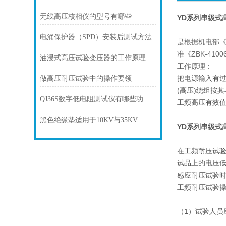
无线高压核相仪的型号有哪些
YD系列串级式
电涌保护器（SPD）安装后测试方法
是根据机电部
准《ZBK-410
油浸式高压试验变压器的工作原理
工作原理：
把电源输入有
做高压耐压试验中的操作要领
(高压)绕组按
QJ36S数字低电阻测试仪有哪些功能呢？
工频高压有效
黑色绝缘垫适用于10KV与35KV
YD系列串级式
在工频耐压试
试品上的电压
感应耐压试验
工频耐压试验
（1）试验人