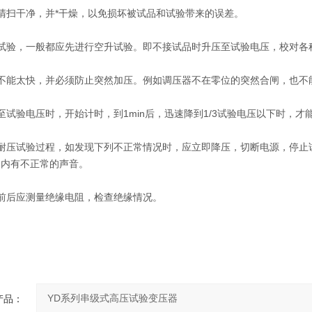
清扫干净，并*干燥，以免损坏被试品和试验带来的误差。
型试验，一般都应先进行空升试验。即不接试品时升压至试验电压，校对各
度不能太快，并必须防止突然加压。例如调压器不在零位的突然合闸，也不
至试验电压时，开始计时，到1min后，迅速降到1/3试验电压以下时，才
或耐压试验过程，如发现下列不正常情况时，应立即降压，切断电源，停止
品内有不正常的声音。
前后应测量绝缘电阻，检查绝缘情况。
产品：