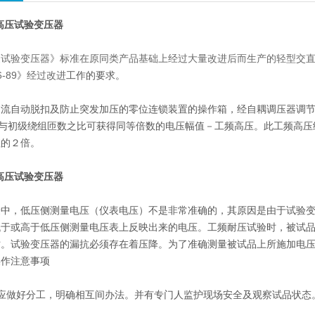
高压试验变压器
《试验变压器》标准在原同类产品基础上经过大量改进后而生产的轻型交直
06-89》经过改进
工作的要求。
过流自动脱扣及防止突发加压的零位连锁装置的操作箱，经自耦调压器调
其与初级绕组匝数之比可获得同等倍数的电压幅值－工频高压。此工频高
值的２倍。
高压试验变压器
验中，低压侧测量电压（仪表电压）不是非常准确的，其原因是由于试验
低于或高于低压侧测量电压表上反映出来的电压。工频耐压试验时，被试
时。试验变压器的漏抗必须存在着压降。为了准确测量被试品上所施加电压
操作注意事项
员应做好分工，明确相互间办法。并有专门人监护现场安全及观察试品状态