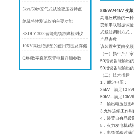
5kva/50kv充气式试验变压器特点
88kVA/44kV
高电压试验的一种
绝缘特性测试仪的主要功能
变频串联谐振试验装
式载波调制方式，
SXDLY-3000智能电缆故障检测仪的特点都有哪些？
产品参数：
10KV高压绝缘垫的使用范围及存储
该装置主要由变频
（一）指生产厂家
QJ84数字直流双臂电桥详细参数
50指设备能输出的
50指设备能输出
（二）技术指标
1．额定电压：
25kV---满足1
50kV---满足1
2．输出电压波形畸
3.允许连续工作
4．装置自身品质因
5．火力发电机试
6．电缆试验时满