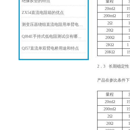
绝缘胶垫的特点
量程
20m
Ω
1
ZX54直流电阻箱的优点
200m
Ω
1
2
Ω
测变压器绕组直流电阻用单臂电桥还是双臂电桥？
20
Ω
QJ84E手持式低电阻测试仪有哪些特点
200
Ω
2K
Ω
1
QJ57直流单双臂电桥用途和特点
20K
Ω
1
2
．
3
长期稳定性
产品在参比条件下
量程
20m
Ω
1
200m
Ω
1
2
Ω
20
Ω