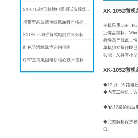
SX-6416钳形接地电阻测试仪现场接地电阻测试应用
XK-1052
携带型高压接地线截面有严格标准和要求
主机采用DSP F
业键盘鼠标。Wi
SXDN-5500手持式电能质量分析仪参数设置说明
靠性高等优点，性
红色防滑绝缘垫选购指南
单机独立操作即已
功能，又具有小型
QJ57直流电阻电桥核心技术指标与功能
XK-1052
◆12 路（6 路
◆内置工控机，Wi
◆*的12路输出
◆完整解析保护模
口。