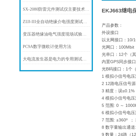
SX-2080防雷元件测试仪主要技术指标
EKJ663继
ZIJJ-III全自动绝缘介电强度测试仪是什么品牌
产品参数：
外设接口
变压器绝缘油电气强度现场试验操作方法
以太网接口：10/10
PC9A数字微欧计使用方法
光网口：100Mbit
光串口：12个（其
大电流发生器是电力的专用测试设备
内置GPS同步接口
光B码接口：1个（
1 模拟小信号电压
2 12路电压信号源:1
3 精度：误≤0.1%
4 模拟小信号电压
5 范围: 0 ～ 10
6 模拟小信号电压
7 范围: ±360º ；
8 数字量输出通道
9 数量：24路（1