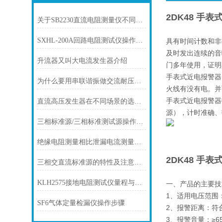
2DK48 手表
关于SB2230直流电阻测量仪不同试验场景下的量程选择
SXHL-200A回路电阻测试仪操作说明
具有时间计数和非
及时发出连续的音
升流器又叫大电流发生器介绍
门多年使用，证明
手表式近电报警器
为什么要用串联谐振做交流耐压试验？
火线有没有电。并
手表式近电报警器
直流高压发生器在不同场景的选型方法
源），计时准确、
三相标准源/三相标准测试源操作方法
绝缘电阻测量相比泄漏电流测量的优点
2DK48 手表
三相交直流标准源的特性及注意事项
KLH2575接地电阻测试仪量程与精度
一、产品的主要技
1、适用电压范围：交
SF6气体定量检漏仪操作步骤
2、报警距离：符合
3、报警音量：≥65d