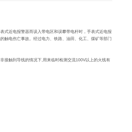
手表式近电报警器而误入带电区和误攀带电杆时，手表式近电报
成的触电伤亡事故。经过电力、铁路、油田、化工、煤矿等部门
接触到导线的情况下,用来临时检测交流100V以上的火线有