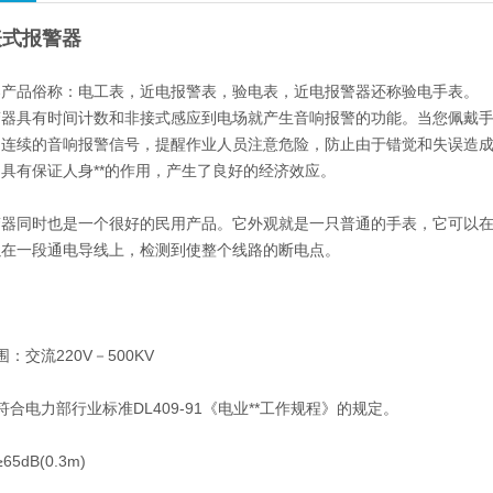
手表式报警器
器产品俗称：电工表，近电报警表，验电表，近电报警器还称验电手表。
警器具有时间计数和非接式感应到电场就产生音响报警的功能。当您佩戴
出连续的音响报警信号，提醒作业人员注意危险，防止由于错觉和失误造
具有保证人身**的作用，产生了良好的经济效应。
器同时也是一个很好的民用产品。它外观就是一只普通的手表，它可以在非
以在一段通电导线上，检测到使整个线路的断电点。
：交流220V－500KV
符合电力部行业标准DL409-91《电业**工作规程》的规定。
5dB(0.3m)