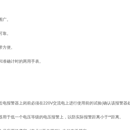
围广。
可靠。
带方便。
和准确计时的两用手表。
近电报警器上岗前必须在220V交流电上进行使用前的试验(确认该报警器
器用于低一个电压等级的电压报警上，以防实际报警距离小于**距离。