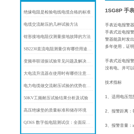
1SG8P 
绝缘电阻是检验电线电缆合格的标准
电缆交流耐压的几种试验方法
手表近电报警
手表式近电报
钳形接地电阻仪测量接地故障的方法
警器能及时发
多年使用，证明
SB2230直流电阻测量仪有哪些用途呢？
手表式近电报警
变频串联谐振试验常见问题及解决方法
没有电。并可
大电流升流器在使用时有哪些注意事项
技术指标
电力电缆做交流耐压试验的优势在哪里
1、适用电压范围
50KV工频耐压试验结果分析及试验
高压绝缘垫的质量标准和储存环境
2、报警距离：
QJ36S 数字低电阻测试仪：全面应用指南
3、报警音量：≥6