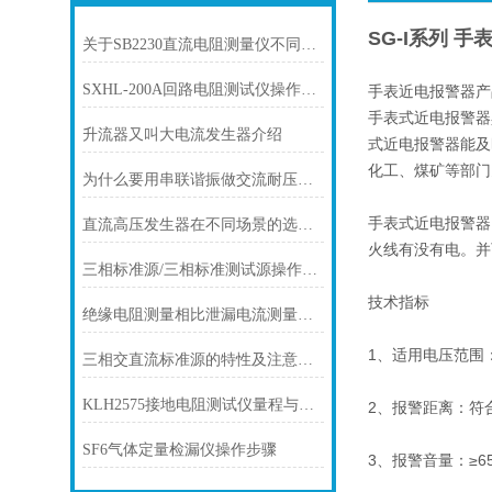
SG-I系列 
关于SB2230直流电阻测量仪不同试验场景下的量程选择
SXHL-200A回路电阻测试仪操作说明
手表近电报警器产
手表式近电报警器
升流器又叫大电流发生器介绍
式近电报警器能及
化工、煤矿等部门
为什么要用串联谐振做交流耐压试验？
手表式近电报警器
直流高压发生器在不同场景的选型方法
火线有没有电。并
三相标准源/三相标准测试源操作方法
技术指标
绝缘电阻测量相比泄漏电流测量的优点
1、适用电压范围：交
三相交直流标准源的特性及注意事项
KLH2575接地电阻测试仪量程与精度
2、报警距离：符合
SF6气体定量检漏仪操作步骤
3、报警音量：≥65d