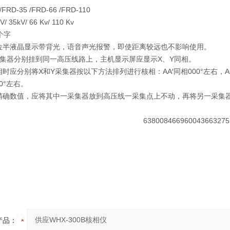
RD-35 /FRD-66 /FRD-110
35kV/ 66 Kv/ 110 Kv
2个字
位半液晶显示带背光，语音声光报警，即使距离较远也不影响使用。
Y采集器分别挂到同一高压线路上，主机显示屏应显示X、Y同相。
时应分别将X和Y采集器按以下方法排列进行核相：AA′同相000°左右，AB′不同相
00°左右。
到精确数值，应将其中一采集器放到高压线一采集点上不动，再将另一采集
产品：