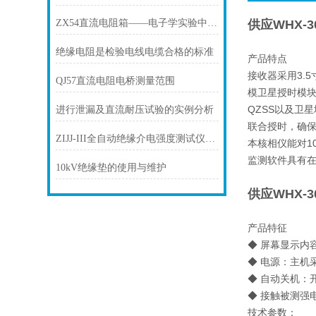
ZX54直流电阻箱——电子学实验中的工具
供应WHX-
绝缘电阻是检验电线电缆合格的标准
产品特点
接收器采用3.
QJ57直流电阻电桥测量范围
模卫星授时模块
QZSS以及卫
进行泄漏及直流耐压试验的实例分析
联合授时，确保
ZIJJ-III全自动绝缘介电强度测试仪是什么品牌
本核相仪能对1
监测软件具有
10kV绝缘垫的使用与维护
供应WHX-
产品特征
◆ 屏幕显示内
◆ 电源：主机采
◆ 自动关机：
◆ 接触被测强
技术参数：