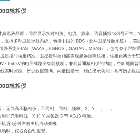
300B核相仪
5寸真彩液晶屏，同屏显示实时相角、电流、频率，语音播报“X信号正常、
，支持多种卫星导航系统，包括中国的 BDS（北斗卫星导航系统），美国的G
星增强系统SBAS（WAAS，EGNOS，GAGAN，MSAS），包含32
卫星授时核相精准。卫星授时核相能实现超远距离核相，核相距离大于500
0V～550kV的电压线路全智能核相，兼容普通核相仪的功能，空旷地面普
在线实时监控、历史数据查询、向量图指示、相位指示功能；具有历史数
300B核相仪
容：无线高压核相仪，不同相、同相、频率、X、Y、 、 、。
用可充电电源，X 和 Y 采集器 5 节 AG13 电池。
开机后8分钟左右主机自动关机
电场时，仪器会自动报警。