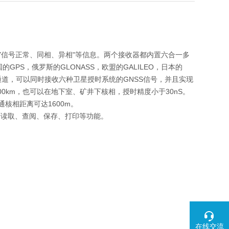
Y信号正常、同相、异相"等信息。两个接收器都内置六合一多
PS，俄罗斯的GLONASS，欧盟的GALILEO，日本的
个跟踪通道，可以同时接收六种卫星授时系统的GNSS信号，并且实现
km，也可以在地下室、矿井下核相，授时精度小于30nS。
通核相距离可达1600m。
据读取、查阅、保存、打印等功能。
在线交流