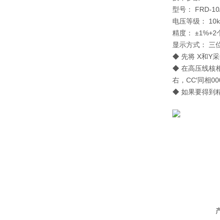
型号： FRD-10/F
电压等级： 10kV/ 
精度： ±1%+
显示方式： 三
◆ 先将 X和
◆ 在高压线核相
右，CC′同相0
◆ 如果要得