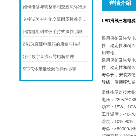
详情介绍
如何维修与调整单相交直流标准源
交接试验中外施交流耐压标准是多少
LED滑线三相电
回路电阻测试仪手持式操作,清晰易读
采用保护及恢复电
ZX25a直流电阻箱的用途与结构
性、稳定性和耐久
用寿命。
QJ84数字直流双臂电桥原理
采用保护及恢复电
性、稳定性和耐久
SF6气体定量检漏仪操作步骤
寿命长，安装方便，
导线、滑接移动输
滑线指示灯技术指
电压：220V/AC380
功率：15W、10
工作温度：-40-7
湿度：10%-90%
寿命：≥80000小