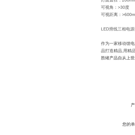
灯面直径：200mm 
可视角：>30度
可视距离：>600
LED滑线三相电
作为一家移动馈电
品打造精品,用精
胜绪产品自从上世
产
您的单