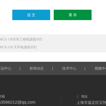
G-HCX-150天车三相电源指示灯
-HCX-150 天车电源指示灯
|
|
|
产品中心
新闻动态
技术中心
视频中
邮箱
地址
63596212@qq.com
上海市嘉定区宝翔