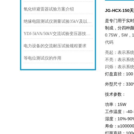
氧化锌避雷器试验方案介绍
JG-HCX-15
是专门用于实时
绝缘电阻测试仪测量试验35kV及以上电容式套管规程
制成，分四种颜
YDJ-5kVA/50kV交流试验变压器技术参数
0.75W，5
代码
电力设备的交流耐压试验规程要求
亮起：表示系
等电位测试仪的作用
不亮：表示系
闪烁：表示系
灯盘直径：100
外型尺寸：330*
技术参数：
功率：15W
工作温度：-40
湿度：10%-90
寿命：≥10000
灯面直径：100