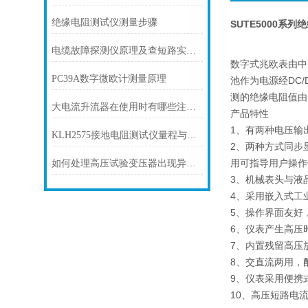
绝缘电阻测试仪测量步骤
SUTE5000系
电缆故障探测仪原理及查短路实用方法
数字式兆欧表由中
PC39A数字微欧计测量原理
池作为电源经DC
测的绝缘电阻值由
大电流升流器在使用时有哪些注意事项
产品特性
1、有两种电压输出
KLH2575接地电阻测试仪量程与精度
2、两种方式同步
用可指导用户操作
如何处理高压试验变压器出现异样响声
3、机械表头与液
4、采用嵌入式工
5、操作界面友好
6、仪表产生高压
7、内置残留高压
8、交直流两用，
9、仪表采用便携
10、高压短路电