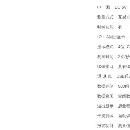
电 源 DC 6V
测量方式 互感
时钟功能 有
*Ω + A同步显示 
显示模式 4位L
测量时间 2次/秒
USB接口 具有
通 讯 线 USB通
数据存储 500组
数据查阅 查阅数
溢出显示 超量程
干扰测试 自动识
报警功能 测量值