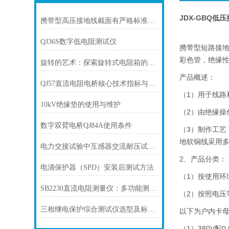
JDX-GBQ低
携带型高压接地线截面有严格标准和要求
QJ36S数字低电阻测试仪
携带型短路接地
彩色管，绝缘
旋转的艺术：探索旋转式电阻箱的魅力
产品概述：
QJ57直流电阻电桥核心技术指标与功能
（1）用于线
10kV绝缘垫的使用与维护
（2）由绝缘
数字双臂电桥QJ84A使用条件
（3）制作工艺
地软铜线采用
电力交接试验中互感器交流耐压试验规定要求
2、产品分类：
电涌保护器（SPD）安装后测试方法
（1）按使用
SB2230直流电阻测量仪：多功能测量助力电力检测
（2）按照电压等
三相继电保护综合测试仪选型及标准规程
以下为户内卡
（1）380V配0