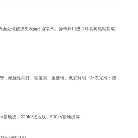
经表面处理使线夹表面不宜氧气。操作棒用进口环氧树脂精制成
脂管，绝缘性能好、强度高、重量轻、色彩鲜明、外表光滑；接
。
kV接地线，220kV接地线，500kV接地线等；
接地针/保安钳1个；