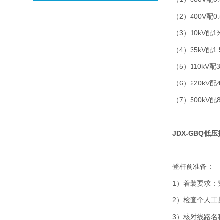
（2）400V配0
（3）10kV配
（4）35kV配1
（5）110kV配
（6）220kV配
（7）500kV配
JDX-GBQ低
登杆前准备：
1）着装要求：
2）检查个人工
3）核对线路名