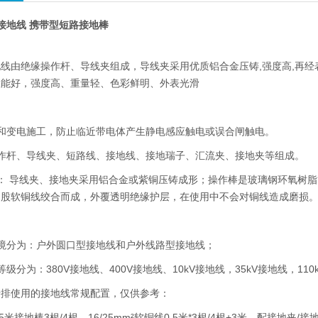
压接地线 携带型短路接地棒
线由绝缘操作杆、导线夹组成，导线夹采用优质铝合金压铸,强度高,再
性能好，强度高、重量轻、色彩鲜明、外表光滑
路和变电施工，防止临近带电体产生静电感应触电或误合闸触电。
操作杆、导线夹、短路线、接地线、接地瑞子、汇流夹、接地夹等组成。
： 导线夹、接地夹采用铝合金或紫铜压铸成形；操作棒是玻璃钢环氧树
多股软铜线绞合而成，外覆透明绝缘护层，在使用中不会对铜线造成磨损
环境分为：户外圆口型接地线和户外线路型接地线；
级分为：380V接地线、400V接地线、10kV接地线，35kV接地线，110
母排使用的接地线常规配置，仅供参考：
.5米接地棒3根/4根，16/25mm²软铜线0.5米*3根/4根+3米，配接地夹/