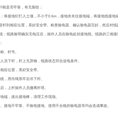
杆根是否牢靠，有无裂纹；
：将接地钉打入土壤，不小于0.6m，接地夹夹住接地端，将接地线接地
：登杆到相应位置，系好安全带。检查验电器、确认验电器完好，然后对线
地线：线路验明确实无电压后，操作人员在验电处挂接地线。线路的三相接
：
名称、杆号。
上人员下杆，杆上无异物，线路状态符合送电条件。
到相应位置，系好安全带。
地线，用吊绳系牢后吊下杆。
线后，上杆操作人员撤离杆塔。
接地端，拔出接地棒，清理工作现场。
电、接地不牢靠、不验电接地、使用不合格的验电器等均会造成事故。