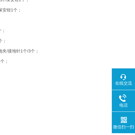
/保安钳1个；
个；
1个；
接地夹/接地针1个/3个；
3个；
在线交流
电话
微信扫一扫