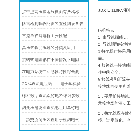
JDX-L-110K
携带型高压接地线截面有严格标准和要求
防雷检测验收防雷装置检测设备表
结构特点
直流单双臂电桥主要性能
1. 由导线端线
2. 导线端和接
高压试验变压器的分类及应用
3.接地操作棒采
靠。
旋转式电阻箱在不同情况下电阻盘的运用
4.短路线与接地
在电力系统中互感器特性综合测试仪有什么作用？
作中的安全。
5.接线鼻和汇流
ZX54直流电阻箱——电子学实验中的工具
接地线的使用和维
QJ84数字直流双臂电桥详细参数
1．要爱护接地线
意接地线的清洁工
测变压器绕组直流电阻用单臂电桥还是双臂电桥？
2．接地线应存放
工频交流耐压装置用于检测电气设备绝缘性能
损、过度氧化、老