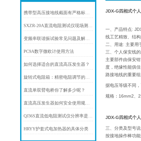
JDX-G四相式个
携带型高压接地线截面有严格标准和要求
SXZR-20A直流电阻测试仪现场测试与操作方法
一、产品特点: 
线工艺精致、结构
变频串联谐振试验常见问题及解决方法
二、用途: 主要
PC9A数字微欧计使用方法
三、个人保安线的
主要部件由保安钳
如何选择适合的直流高压发生器？
度，绝缘性能俱佳
路接地线的重要组
旋转式电阻箱：精密电阻调节的解决方案
据电压等级不同，可分
直流单双臂电桥你了解多少呢？
规格：16mm2、25
直流高压发生器如何安全使用规程是什么？
QJ36S直流低电阻测试仪分辨率是多少
JDX-G四相式个
三、分类及型号说
HRYY护套式电加热器的具体分类
按接地操作棒功能