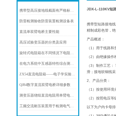
JDX-L-110KV
携带型高压接地线截面有严格标准和要求
防雷检测验收防雷装置检测设备表
携带型短路接地线
精制成彩色管，绝
直流单双臂电桥主要性能
产品概述：
高压试验变压器的分类及应用
（1）用于线路和
旋转式电阻箱在不同情况下电阻盘的运用
（2）由绝缘操作
在电力系统中互感器特性综合测试仪有什么作用？
（3）制作工艺：
滑；接地软铜线采
ZX54直流电阻箱——电子学实验中的工具
2、产品分类：
QJ84数字直流双臂电桥详细参数
（1）按使用环境
测变压器绕组直流电阻用单臂电桥还是双臂电桥？
（2）按照电压等级
工频交流耐压装置用于检测电气设备绝缘性能
以下为户内卡母排
（1）380V配0.