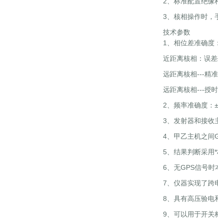
2、标准配置绝缘杆
3、核相操作时，
技术参数
1、相位差准确度
近距离核相：误差≤
远距离核相---精
远距离核相---授
2、频率准确度：±0
3、发射器和接收
4、甲乙主机之间G
5、结果判断采用*
6、无GPS信号
7、仪器实现了跨
8、具有高压验电
9、可以用于开关