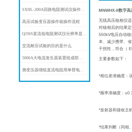
SXHL-200A回路电阻测试仪操作说明
MNWHX-II数
无线高压核相仪适
高压试验变压器操作箱操作流程
对核相后的结果定
QJ36S直流低电阻测试仪分辨率是多少
550kV电压自动
本、减少携带、省
交流耐压试验的目的是什么
干扰性，符合（ 
5000A大电流发生器装置组成部分及安全操作规程
主要参数如下：
测变压器绕组直流电阻用单臂电桥还是双臂电桥？
*相位差准确度：误
*频率准确度：±0.
*发射器和接收主机
*结果判断（同相、