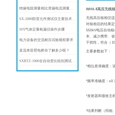
绝缘电阻测量相比泄漏电流测量的优点
WHX-Ⅱ高压无线
无线高压核相仪适
SX-2080防雷元件测试仪主要技术指标
对核相后的结果定
SF6气体定量检漏仪操作步骤
550kV电压自动
本、减少携带、省
电力设备的交流耐压试验规程要求
干扰性，符合（ 
直流单双臂电桥你了解多少呢？
主要参数如下：
SXBTZ-1000全自动变比组别测试仪操作注意事项
*相位差准确度：误
*频率准确度：±0.
*发射器和接收主机
*结果判断（同相、