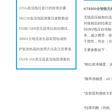
UJ31a直流电位差计的校准步骤
KT6900全智能
无线高压核相仪适
SB2230直流电阻测量仪参数数据
对核相后的结果定
SXBB-1000变压器变比组别测试仪现场试验操作方法
550kV电压自动
本、减少携带、省
5000A大电流发生器装置组成部分及安全操作规程
干扰性，符合（ 
护套加热器的使用方法及注意事项
主要参数如下：
SXZR-10A变压器直流电阻测量的方法
*相位差准确度：误
*频率准确度：±0.
*发射器和接收主机
*结果判断（同相、