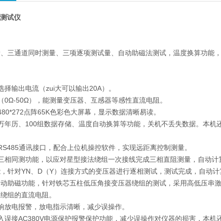
阻测试仪
量、三通道同时测量、三项逐项测试量、自动助磁法测试，温度换算功能
选择输出电流（zui大可以输出20A）。
（0Ω-50Ω），能测量变压器、互感器等感性直流电阻。
80*272点阵65K色彩色大屏幕，显示数据清晰易读。
万年历、100组数据存储、温度自动换算等功能，关机不丢失数据。本机
。
RS485通讯接口，配合上位机操控软件，实现远距离控制测量。
有三相同测功能，以应对星型接法绕组一次接线完成三相直阻测量，自动计
，针对YN、D（Y）连接方式的变压器进行逐相测试，测试完成，自动
自动助磁功能，针对铁芯五柱低压角接变压器绕组的测试，采用高低压串
压绕组的直流电阻。
响放电报警，放电指示清晰，减少误操作。
入误接AC380V电源保护报警保护功能，减少误操作对仪器的损害，本机