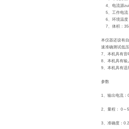
4、电流源zui
5、工作电流：A
6、环境温度
7、体积：350
本仪器还设有
速准确测试低
7、本机具有音
8、本机具有输
9、本机具有
参数
1、输出电流：
2、量程： 0～5
3、准确度：0.2