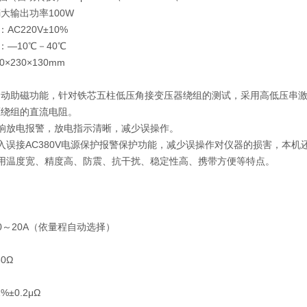
大输出功率100W
C220V±10%
：—10℃－40℃
×230×130mm
自动助磁功能，针对铁芯五柱低压角接变压器绕组的测试，采用高低压串
压绕组的直流电阻。
响放电报警，放电指示清晰，减少误操作。
入误接AC380V电源保护报警保护功能，减少误操作对仪器的损害，本机
适用温度宽、精度高、防震、抗干扰、稳定性高、携带方便等特点
0～20A（依量程自动选择）
0Ω
%±0.2μΩ