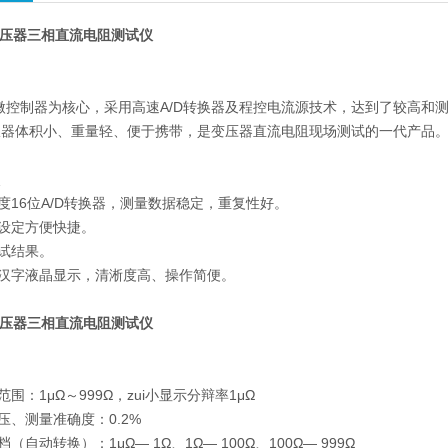
II型变压器三相直流电阻测试仪
速微控制器为核心，采用高速A/D转换器及程控电流源技术，达到了较高
仪器体积小、重量轻、便于携带，是变压器直流电阻现场测试的一代产品
点
16位A/D转换器，测量数据稳定，重复性好。
设定方便快捷。
试结果。
汉字液晶显示，清淅度高、操作简便。
II型变压器三相直流电阻测试仪
：1μΩ～999Ω，zui小显示分辩率1μΩ
、测量准确度：0.2%
自动转换）：1μΩ— 1Ω、1Ω— 100Ω、100Ω— 999Ω